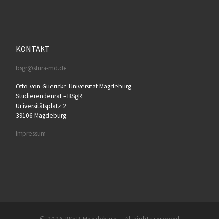
KONTAKT
bsgr@stura-md.de
Otto-von-Guericke-Universität Magdeburg
Studierendenrat – BSgR
Universitätsplatz 2
39106 Magdeburg
Impressum
© 2026
BSgR Magdeburg
– All rights reserved