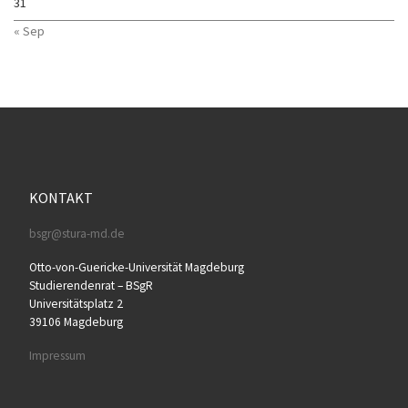
31
« Sep
KONTAKT
bsgr@stura-md.de
Otto-von-Guericke-Universität Magdeburg
Studierendenrat – BSgR
Universitätsplatz 2
39106 Magdeburg
Impressum