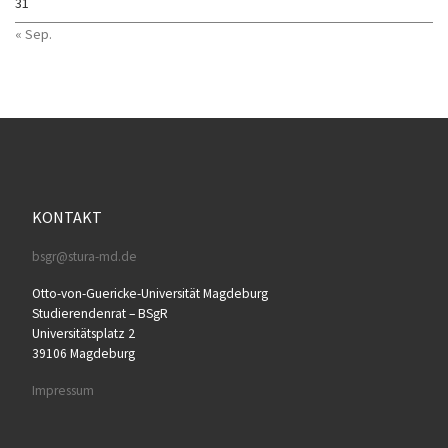
31
« Sep.
KONTAKT
bsgr@stura-md.de
Otto-von-Guericke-Universität Magdeburg
Studierendenrat – BSgR
Universitätsplatz 2
39106 Magdeburg
Impressum