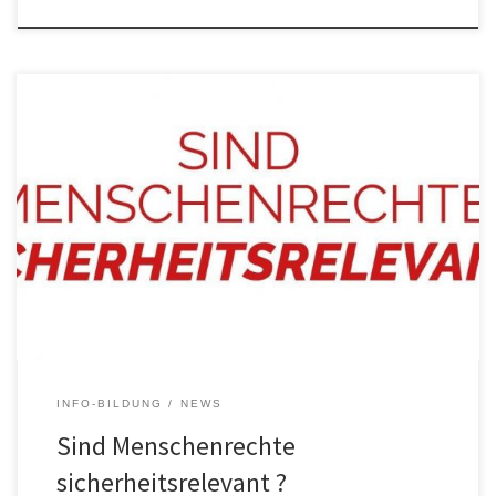
Knapp drei Monate nach der Veröffentlichung der FRONTEX FILES
hat sich die öffentliche Empörung über die Teilnahme von OVGU-
Mitarbeiter:innen an einer Konferenz der europäischen
Grenzschutzagentur Frontex wieder weitestgehend gelichtet. Die
OVGU hat diesbezüglich eine Pressemitteilung zu „Ethik in
Sicherheitsrelevanter Forschung“ veröffentlicht. Außerdem wurde
von den Studierenden der OVGU eine „AG-Ethik“ […]
INFO-BILDUNG
NEWS
Sind Menschenrechte
sicherheitsrelevant ?