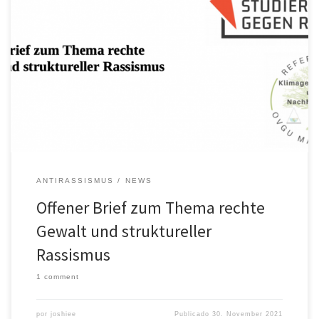
Sehr geehrtes Rektorat der Otto-von-Guericke-Universität
Magdeburg, wiederholt kommt es in Magdeburg zu rassistischen
Gewalttaten und Diskriminierungen, auch gegenüber
Studierenden der OVGU. So auch wieder geschehen zu Beginn
dieses Semesters: Ein Studierender im 1.Semester, der sich im
Referat für Klimagerechtigkeit engagieren wollte, wurde auf dem
Nachhauseweg von einer Veranstaltung des Referats […]
ANTIRASSISMUS
NEWS
Offener Brief zum Thema rechte
Gewalt und struktureller
Rassismus
1 comment
por
joshiee
Publicado
30. November 2021