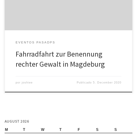
Mensavorplatz– Start: 14:15 Uhr– Farid Boukhit: 14:25 Uhr […]
EVENTOS PASADPS
Fahrradfahrt zur Benennung
rechter Gewalt in Magdeburg
por
joshiee
Publicado
5. December 2020
AUGUST 2026
M
T
W
T
F
S
S