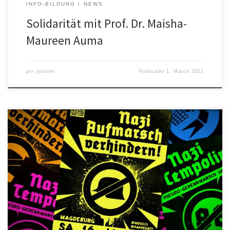
INFO-BILDUNG
NEWS
Solidarität mit Prof. Dr. Maisha-
Maureen Auma
por
joshiee
Publicado
1. March 2021
Unter diesem Motto rufen wir euch, gemeinsam mit dem Bündnis
“Solidarisches Magdeburg” auf, euch am 16. Januar 2021 dem
pseudo Gedenkmarsch der Neo-Nazi Gruppen in den weg zu
stellen. […]”Traditionell versuchen Neo-Nazi Gruppen, die
Gräueltaten des nationalsozialistischen Regimes zu verherrlichen
und die Bevölkerung als alleinige Opfer des alliierten
“Bombenterrors” darzustellen. […]