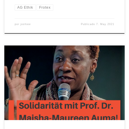
AG Ethik
Frotex
por
joshiee
Publicado
7. May 2021
Maureen-Maisha Auma ist Professorin für Kindheit und Differenz
(Diversity Studies) an der Hochschule Magdeburg-Stendal und
gegenwärtig Gastprofessorin an der Humboldt Universität zu
Berlin. Professorin Auma kritisierte in einem Interview mit dem
Tagesspiegel den strukturellen Rassismus und Sexismus an
deutschen Universitäten. Daraufhin wurde sie nach einem
diesbezüglichen Social Media-Post der AfD-Landtagsfraktion […]