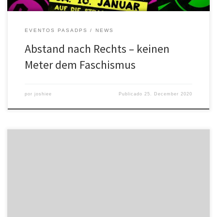
EVENTOS PASADPS
NEWS
Abstand nach Rechts – keinen
Meter dem Faschismus
por
joshiee
Publicado
25. December 2020
70 Jahre „Trauermarsch-Kultur“– Neonazistrukturen in Sachsen-
Anhalt.Geschichtsverdrehung erkennen, benennen und ihr
entgegentreten. Flyer Die Termine: Der 16. Januar 1945 und das
Gedenken an die Bombardierung.Maik Hattenhorst
(Stadtbibliothek Magdeburg) und Pascal Begrich (‚Miteinander
e.V.‘)Mittwoch, 15.10.2014, 17:00–19:00 UhrG40B-025 Gedenkort
16. Januar – Vortrag Pascal Begrich (Powerpoint-Präsentation)