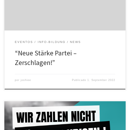
bei einer genaueren Betrachtung der Partei schnell klar: Die „Neue
Stärke“ ist eine aus einem gleichnamigen […]
EVENTOS
INFO-BILDUNG
NEWS
“Neue Stärke Partei –
Zerschlagen!”
por
joshiee
Publicado
1. September 2022
Unter dem Motto: “Wir zahlen nicht für eure Krisen” ruft das
Aktionsbündnis Relevanter als das System, für den 21.05.2022 zur