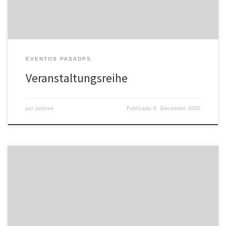
Trauermarsch und Feuerschein – Geschichtsmythen der extremen
[…]
EVENTOS PASADPS
Veranstaltungsreihe
por
joshiee
Publicado
5. December 2020
Update Leider müssen wir die für heute geplante Fahrradfahrt zur
Benennung rechter Gewalttaten in MD augrund einer
Gewitterwarnung absagen! Wir verschieben die Fahrt auf Sonntag,
den 31.05.2015. Treffpunkt ist wieder 14 Uhr auf dem
Mensavorplatz. Wann: Samstag, 09.05.2015 Wo:– Treffen: 14 Uhr