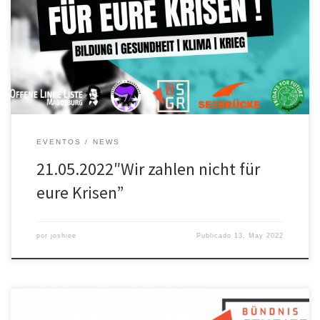
Demo auf. Start ist 14 Uhr am Willy-Brand-Platz (HBF). Bereits im
Vorfeld gibt es ein breites Spektrum an Veranstaltungen um
gemeinsam mit euch, einen solidarischen Weg aus den
verschiedenen Krisen die […]
EVENTOS
NEWS
21.05.2022″Wir zahlen nicht für
eure Krisen”
por
joshiee
Publicado
13. May 2022