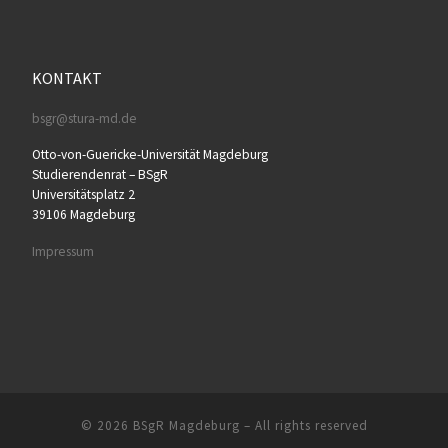
KONTAKT
bsgr@stura-md.de
Otto-von-Guericke-Universität Magdeburg
Studierendenrat – BSgR
Universitätsplatz 2
39106 Magdeburg
Impressum
© 2026
BSgR Magdeburg
– All rights reserved