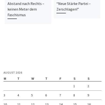
Abstand nach Rechts –
“Neue Stärke Partei –
keinen Meter dem
Zerschlagen!”
Faschismus
AUGUST 2026
M
T
W
T
F
S
S
1
2
3
4
5
6
7
8
9
10
11
12
13
14
15
16