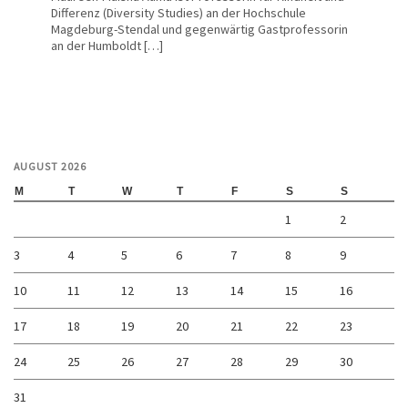
Differenz (Diversity Studies) an der Hochschule
Magdeburg-Stendal und gegenwärtig Gastprofessorin
an der Humboldt […]
AUGUST 2026
M
T
W
T
F
S
S
1
2
3
4
5
6
7
8
9
10
11
12
13
14
15
16
17
18
19
20
21
22
23
24
25
26
27
28
29
30
31