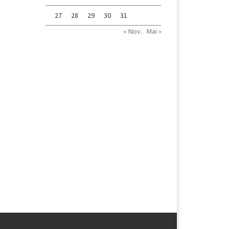
27
28
29
30
31
« Nov.
Mai »