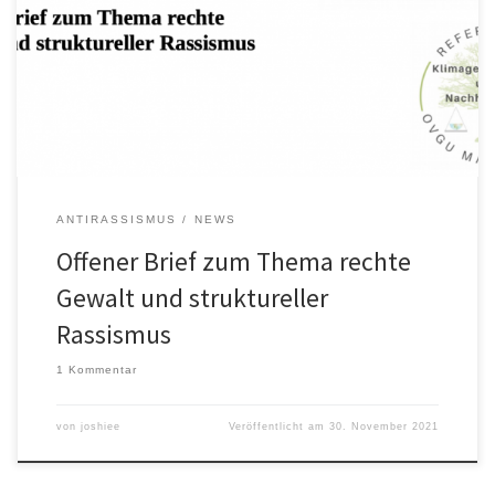
Gewalttaten und Diskriminierungen, auch gegenüber
Studierenden der OVGU. So auch wieder geschehen zu Beginn
dieses Semesters: Ein Studierender im 1.Semester, der sich im
Referat für Klimagerechtigkeit engagieren wollte, wurde auf dem
Nachhauseweg von einer Veranstaltung des Referats […]
ANTIRASSISMUS
NEWS
Offener Brief zum Thema rechte
Gewalt und struktureller
Rassismus
1 Kommentar
von
joshiee
Veröffentlicht am
30. November 2021