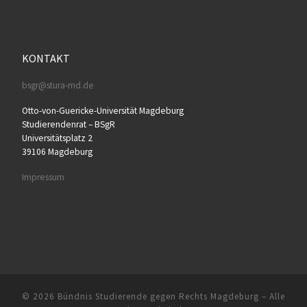
KONTAKT
bsgr@stura-md.de
Otto-von-Guericke-Universität Magdeburg
Studierendenrat – BSgR
Universitätsplatz 2
39106 Magdeburg
Impressum
© 2026
Bündnis Studierende gegen Rechts Magdeburg
– Alle