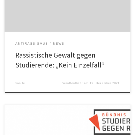
Studenten der OVGU namens Monir. In seiner ersten Woche in
Magdeburg […]
ANTIRASSISMUS
NEWS
Rassistische Gewalt gegen
Studierende: „Kein Einzelfall“
von
fe
Veröffentlicht am
19. Dezember 2021
Sehr geehrtes Rektorat der Otto-von-Guericke-Universität
Magdeburg, wiederholt kommt es in Magdeburg zu rassistischen