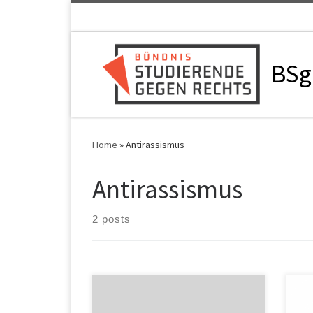
Skip to content
BSg
Home
»
Antirassismus
Antirassismus
2 posts
Am 30.11 hat das Bündnis
Seh
Studierende gegen Rechts
von