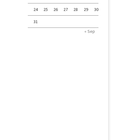
24
25
26
27
28
29
30
31
« Sep