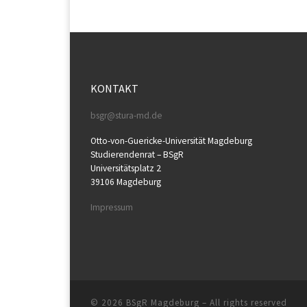
KONTAKT
bsgr@stura-md.de
Otto-von-Guericke-Universität Magdeburg
Studierendenrat – BSgR
Universitätsplatz 2
39106 Magdeburg
Impressum
© 2026
BSgR Magdeburg
– All rights reserved