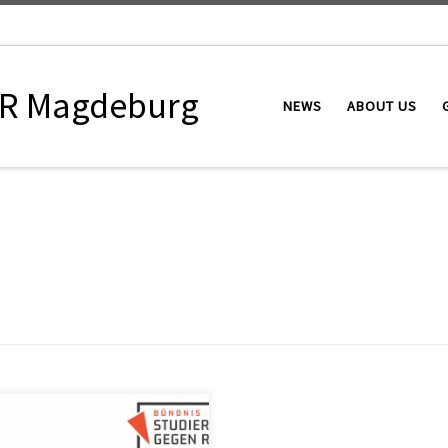
R Magdeburg
NEWS
ABOUT US
r geehrtes Rektorat der Otto-
-Guericke-Universität