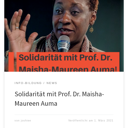
Maureen-Maisha Auma ist Professorin für Kindheit und Differenz
(Diversity Studies) an der Hochschule Magdeburg-Stendal und
gegenwärtig Gastprofessorin an der Humboldt Universität zu
Berlin. Professorin Auma kritisierte in einem Interview mit dem
Tagesspiegel den strukturellen Rassismus und Sexismus an
deutschen Universitäten. Daraufhin wurde sie nach einem
diesbezüglichen Social Media-Post der AfD-Landtagsfraktion […]
INFO-BILDUNG
NEWS
Solidarität mit Prof. Dr. Maisha-
Maureen Auma
von
joshiee
Veröffentlicht am
1. März 2021