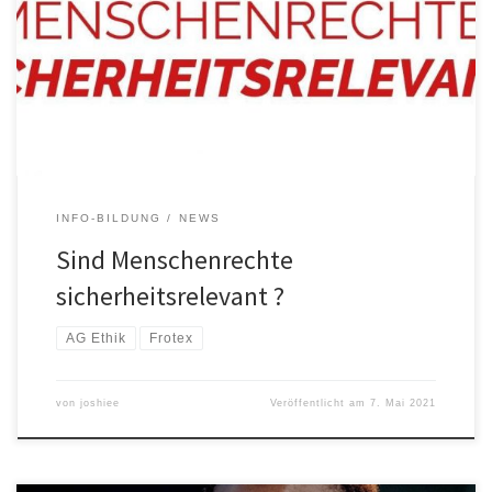
Mitarbeiter:innen an einer Konferenz der europäischen
Grenzschutzagentur Frontex wieder weitestgehend gelichtet. Die
OVGU hat diesbezüglich eine Pressemitteilung zu „Ethik in
Sicherheitsrelevanter Forschung“ veröffentlicht. Außerdem wurde
von den Studierenden der OVGU eine „AG-Ethik“ […]
INFO-BILDUNG
NEWS
Sind Menschenrechte
sicherheitsrelevant ?
AG Ethik
Frotex
von
joshiee
Veröffentlicht am
7. Mai 2021