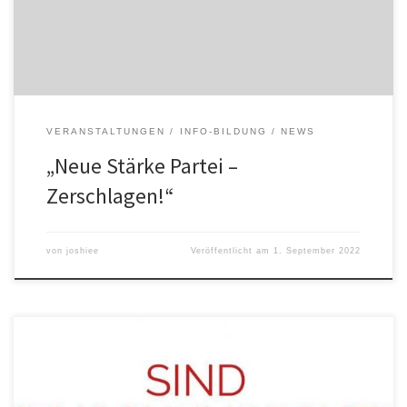
bei einer genaueren Betrachtung der Partei schnell klar: Die „Neue
Stärke“ ist eine aus einem gleichnamigen […]
VERANSTALTUNGEN
INFO-BILDUNG
NEWS
„Neue Stärke Partei –
Zerschlagen!“
von
joshiee
Veröffentlicht am
1. September 2022
Knapp drei Monate nach der Veröffentlichung der FRONTEX FILES
hat sich die öffentliche Empörung über die Teilnahme von OVGU-