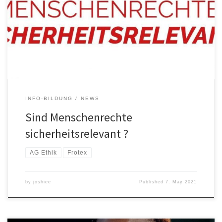
Mitarbeiter:innen an einer Konferenz der europäischen
Grenzschutzagentur Frontex wieder weitestgehend gelichtet. Die
OVGU hat diesbezüglich eine Pressemitteilung zu „Ethik in
Sicherheitsrelevanter Forschung“ veröffentlicht. Außerdem wurde
von den Studierenden der OVGU eine „AG-Ethik“ […]
INFO-BILDUNG
NEWS
Sind Menschenrechte
sicherheitsrelevant ?
AG Ethik
Frotex
by
joshiee
Published
7. May 2021