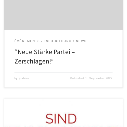
bei einer genaueren Betrachtung der Partei schnell klar: Die „Neue
Stärke“ ist eine aus einem gleichnamigen […]
ÉVÉNEMENTS
INFO-BILDUNG
NEWS
“Neue Stärke Partei –
Zerschlagen!”
by
joshiee
Published
1. September 2022
Knapp drei Monate nach der Veröffentlichung der FRONTEX FILES
hat sich die öffentliche Empörung über die Teilnahme von OVGU-