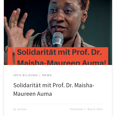
Maureen-Maisha Auma ist Professorin für Kindheit und Differenz
(Diversity Studies) an der Hochschule Magdeburg-Stendal und
gegenwärtig Gastprofessorin an der Humboldt Universität zu
Berlin. Professorin Auma kritisierte in einem Interview mit dem
Tagesspiegel den strukturellen Rassismus und Sexismus an
deutschen Universitäten. Daraufhin wurde sie nach einem
diesbezüglichen Social Media-Post der AfD-Landtagsfraktion […]
INFO-BILDUNG
NEWS
Solidarität mit Prof. Dr. Maisha-
Maureen Auma
by
joshiee
Published
1. March 2021