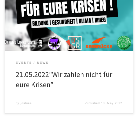
Aktionsbündnis Relevanter als das System, für den 21.05.2022 zur
Demo auf. Start ist 14 Uhr am Willy-Brand-Platz (HBF). Bereits im
Vorfeld gibt es ein breites Spektrum an Veranstaltungen um
gemeinsam mit euch, einen solidarischen Weg aus den
verschiedenen Krisen die […]
EVENTS
NEWS
21.05.2022″Wir zahlen nicht für
eure Krisen”
by
joshiee
Published
13. May 2022