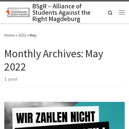
BSgR – Alliance of
Skip to content
Students Against the
Search
Me
Right Magdeburg
Home
»
2022
»
May
Monthly Archives:
May
2022
1 post
Unter dem Motto: “Wir zahlen nicht für eure Krisen” ruft das