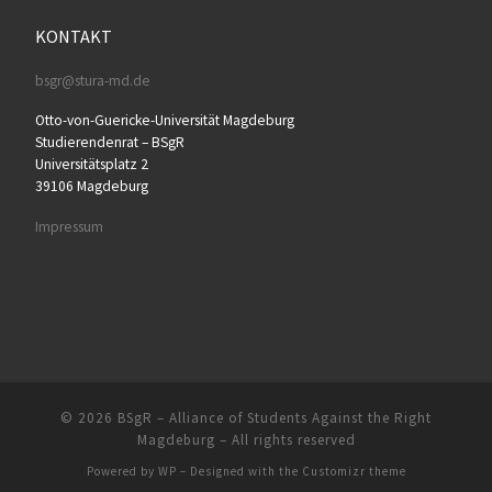
KONTAKT
bsgr@stura-md.de
Otto-von-Guericke-Universität Magdeburg
Studierendenrat – BSgR
Universitätsplatz 2
39106 Magdeburg
Impressum
© 2026
BSgR – Alliance of Students Against the Right
Magdeburg
– All rights reserved
Powered by
WP
– Designed with the
Customizr theme