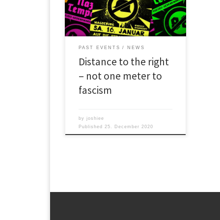
to stand in the way of the pseudo
memorial march of neo-Nazi groups.
[…]”Traditionally, neo-Nazi groups
try to glorify the atrocities of the
National Socialist regime and portray
PAST EVENTS
NEWS
the population as the sole victims
Distance to the right
[…]
– not one meter to
fascism
by
joshiee
Published
25. December 2020