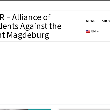
 – Alliance of
NEWS
ABO
dents Against the
EN
ht Magdeburg