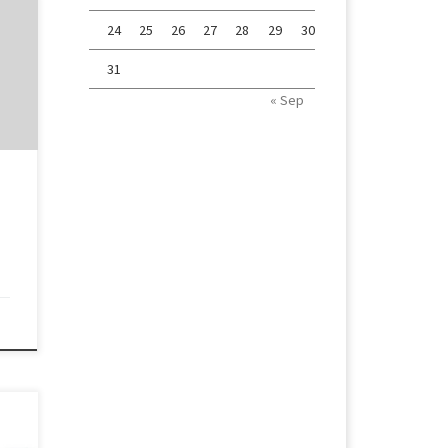
24
25
26
27
28
29
30
 der
31
ema
« Sep
r
ung
gen
ir.
LES