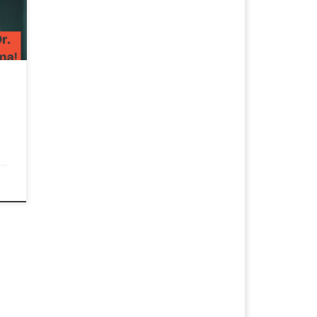
d
al
he