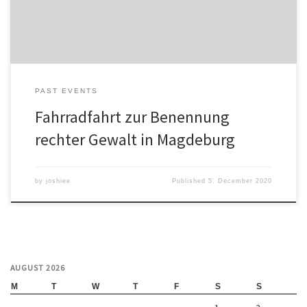
Mensavorplatz– Start: 14:15 Uhr– Farid Boukhit: 14:25 Uhr […]
PAST EVENTS
Fahrradfahrt zur Benennung
rechter Gewalt in Magdeburg
by
joshiee
Published
5. December 2020
AUGUST 2026
M
T
W
T
F
S
S