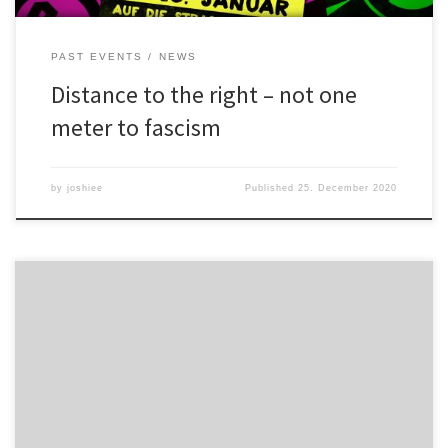
PAST EVENTS
NEWS
Distance to the right – not one
meter to fascism
by
joshiee
Published
25. December 2020
70 Jahre „Trauermarsch-Kultur“– Neonazistrukturen in Sachsen-
Anhalt.Geschichtsverdrehung erkennen, benennen und ihr
entgegentreten. Flyer Die Termine: Der 16. Januar 1945 und das
Gedenken an die Bombardierung.Maik Hattenhorst
(Stadtbibliothek Magdeburg) und Pascal Begrich (‚Miteinander
e.V.‘)Mittwoch, 15.10.2014, 17:00–19:00 UhrG40B-025 Gedenkort
16. Januar – Vortrag Pascal Begrich (Powerpoint-Präsentation)