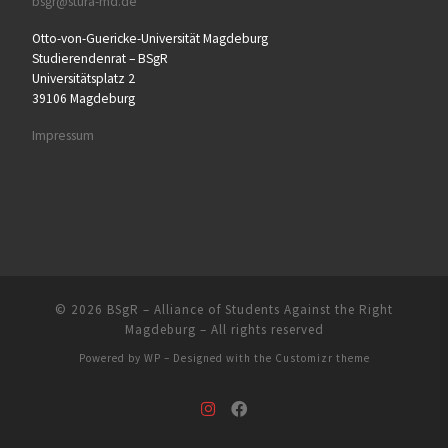
bsgr@stura-md.de
Otto-von-Guericke-Universität Magdeburg
Studierendenrat – BSgR
Universitätsplatz 2
39106 Magdeburg
Impressum
© 2026
BSgR – Alliance of Students Against the Right
Magdeburg
– All rights reserved
Powered by
WP
– Designed with the
Customizr theme