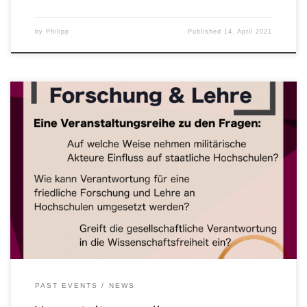
by
Philipp
Published
14. April 2021
Wissenschaftliche Forschung und politisch/ militärische Praxis
stehen in einem gesellschaftlichen Zusammenhang und bedürfen
deshalb einer ethischen Rechtfertigung. Gerade heute, in einer
beschleunigten und globalisierten Welt, stellt sich die Frage, wie
Verantwortlichkeit in der Forschung gestärkt werden kann. Die
Förderung von Frieden und einer nachhaltigen lebenswerten
Zukunft stehen dabei im Mittelpunkt […]
PAST EVENTS
NEWS