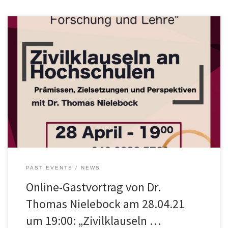
Wir starten mit einem spannenden ersten Vortrag über
Zivilklauseln an Hochschulen. In dem Vortrag wird die Frage der
internen und externen Verantwortung von Wissenschaft diskutiert.
Neben der Verantwortungsfähigkeit von Hochschulen wird auch
auf das Konzept von Zivilklauseln, ihre Prämissen, Reichweite und
mögliche Konfliktpunkte eingegangen. Im Anschluss an den Vortrag
wird […]
PAST EVENTS
NEWS
Online-Gastvortrag von Dr.
Thomas Nielebock am 28.04.21
um 19:00: „Zivilklauseln …