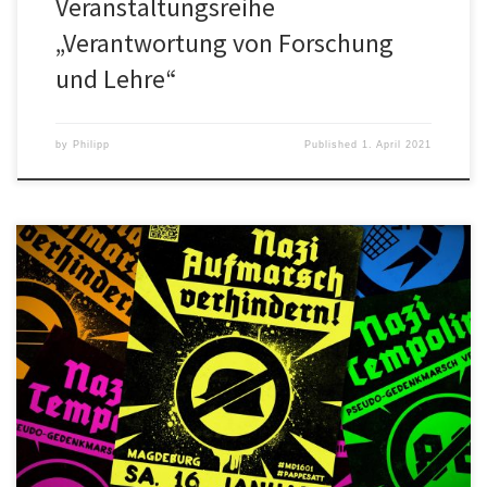
Veranstaltungsreihe
„Verantwortung von Forschung
und Lehre“
by
Philipp
Published
1. April 2021
Under this motto we call you on January 16, 2021, together with
the alliance “Solidarisches Magdeburg” to stand in the way of the
pseudo memorial march of neo-Nazi groups. […]”Traditionally,
neo-Nazi groups try to glorify the atrocities of the National Socialist
regime and portray the population as the sole victims […]