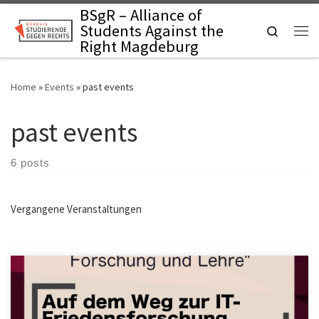
BSgR – Alliance of
Skip to content
Students Against the
Search
Me
Right Magdeburg
Home
»
Events
»
past events
past events
6 posts
Vergangene Veranstaltungen
Der nächste Vortrag der Veranstaltungsreihe “Verantwortung in
Forschung und Lehre” widmet sich dem spannenden