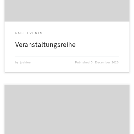
Trauermarsch und Feuerschein – Geschichtsmythen der extremen
[…]
PAST EVENTS
Veranstaltungsreihe
by
joshiee
Published
5. December 2020
Update Leider müssen wir die für heute geplante Fahrradfahrt zur
Benennung rechter Gewalttaten in MD augrund einer
Gewitterwarnung absagen! Wir verschieben die Fahrt auf Sonntag,
den 31.05.2015. Treffpunkt ist wieder 14 Uhr auf dem
Mensavorplatz. Wann: Samstag, 09.05.2015 Wo:– Treffen: 14 Uhr