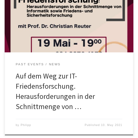
Themenbereich von Friedensforschung in der IT und den
Naturwissenschaften. Prof. Dr. Christian Reuter ist Lehrstuhlinhaber
für Wissenschaft und Technik für Frieden und Sicherheit (PEASEC)
im Fachbereich Informatik and der TU Darmstadt und verbindet
somit in seiner […]
PAST EVENTS
NEWS
Auf dem Weg zur IT-
Friedensforschung.
Herausforderungen in der
Schnittmenge von …
by
Philipp
Published
10. May 2021