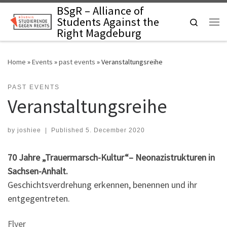
BSgR – Alliance of
Skip to content
Students Against the
Search
Me
Right Magdeburg
Home
»
Events
»
past events
»
Veranstaltungsreihe
PAST EVENTS
Veranstaltungsreihe
by
joshiee
|
Published
5. December 2020
70 Jahre „Trauermarsch-Kultur“– Neonazistrukturen in
Sachsen-Anhalt.
Geschichtsverdrehung erkennen, benennen und ihr
entgegentreten.
Flyer