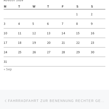
AUGUST 2026
M
T
W
T
F
S
S
1
2
3
4
5
6
7
8
9
10
11
12
13
14
15
16
17
18
19
20
21
22
23
24
25
26
27
28
29
30
31
« Sep
Post navigation
Previous post
FAHRRADFAHRT ZUR BENENNUNG RECHTER GEWALT IN MAGDEBURG