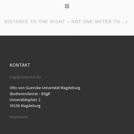
BACK TO POST LIST
Ne
DISTANCE TO THE RIGHT – NOT ONE METER TO FASCISM
KONTAKT
bsgr@stura-md.de
Otto-von-Guericke-Universität Magdeburg
Studierendenrat – BSgR
Universitätsplatz 2
39106 Magdeburg
Impressum