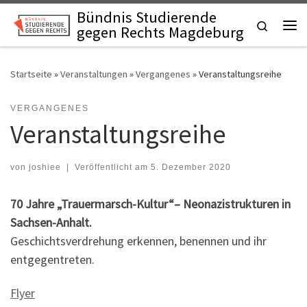
Bündnis Studierende
Zum Inhalt springen
Search
gegen Rechts Magdeburg
Me
Startseite
»
Veranstaltungen
»
Vergangenes
»
Veranstaltungsreihe
VERGANGENES
Veranstaltungsreihe
von
joshiee
|
Veröffentlicht am
5. Dezember 2020
70 Jahre „Trauermarsch-Kultur“– Neonazistrukturen in
Sachsen-Anhalt.
Geschichtsverdrehung erkennen, benennen und ihr
entgegentreten.
Flyer