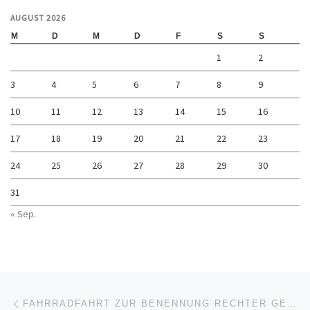
AUGUST 2026
M
D
M
D
F
S
S
1
2
3
4
5
6
7
8
9
10
11
12
13
14
15
16
17
18
19
20
21
22
23
24
25
26
27
28
29
30
31
« Sep.
Beitragsnavigation
Vorheriger Beitrag
FAHRRADFAHRT ZUR BENENNUNG RECHTER GEWALT IN MAGDEBURG