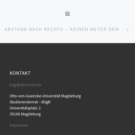
ZURÜCK ZUR BEITRAGSL
Nä
ABSTAND NACH RECHTS – KEINEN METER DEM FASCHISMUS
KONTAKT
bsgr@stura-md.de
Otto-von-Guericke-Universität Magdeburg
Studierendenrat – BSgR
Universitätsplatz 2
39106 Magdeburg
Impressum