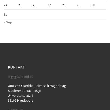
24
25
26
27
28
29
30
31
« Sep
KONTAKT
bsgr@stura-md.de
Otto-von-Guericke-Universität Magdeburg
Studierendenrat – BSgR
Universitätsplatz 2
39106 Magdeburg
Impressum