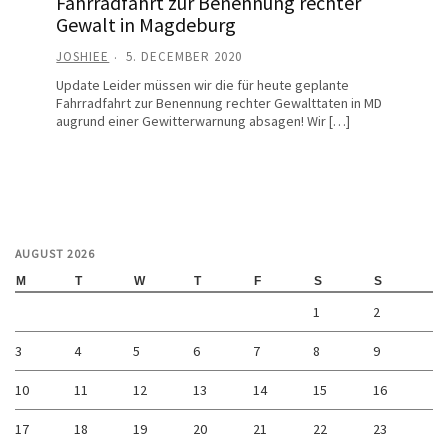
Fahrradfahrt zur Benennung rechter
Gewalt in Magdeburg
JOSHIEE
5. DECEMBER 2020
Update Leider müssen wir die für heute geplante
Fahrradfahrt zur Benennung rechter Gewalttaten in MD
augrund einer Gewitterwarnung absagen! Wir […]
AUGUST 2026
M
T
W
T
F
S
S
1
2
3
4
5
6
7
8
9
10
11
12
13
14
15
16
17
18
19
20
21
22
23