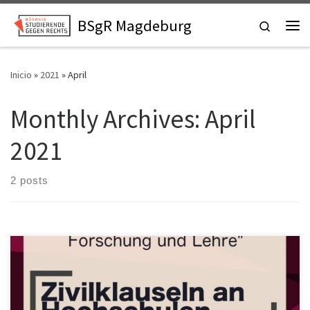
Skip to content
BSgR Magdeburg
Search
Me
Inicio
»
2021
»
April
Monthly Archives:
April
2021
2 posts
Wir starten mit einem spannenden ersten Vortrag über
Zivilklauseln an Hochschulen. In dem Vortrag wird die Frage der