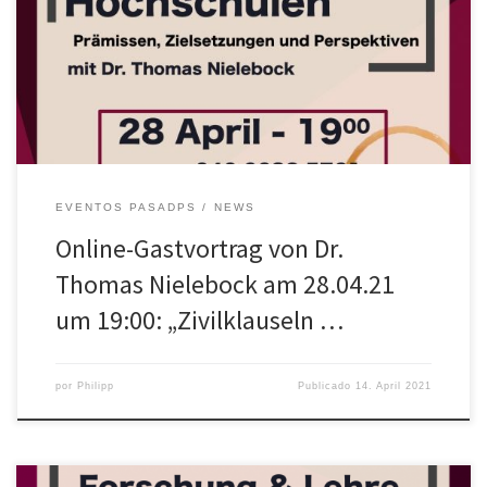
internen und externen Verantwortung von Wissenschaft diskutiert.
Neben der Verantwortungsfähigkeit von Hochschulen wird auch
auf das Konzept von Zivilklauseln, ihre Prämissen, Reichweite und
mögliche Konfliktpunkte eingegangen. Im Anschluss an den Vortrag
wird […]
EVENTOS PASADPS
NEWS
Online-Gastvortrag von Dr.
Thomas Nielebock am 28.04.21
um 19:00: „Zivilklauseln …
por
Philipp
Publicado
14. April 2021