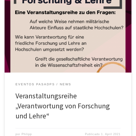
Wissenschaftliche Forschung und politisch/ militärische Praxis
stehen in einem gesellschaftlichen Zusammenhang und bedürfen
deshalb einer ethischen Rechtfertigung. Gerade heute, in einer
beschleunigten und globalisierten Welt, stellt sich die Frage, wie
Verantwortlichkeit in der Forschung gestärkt werden kann. Die
Förderung von Frieden und einer nachhaltigen lebenswerten
Zukunft stehen dabei im Mittelpunkt […]
EVENTOS PASADPS
NEWS
Veranstaltungsreihe
„Verantwortung von Forschung
und Lehre“
por
Philipp
Publicado
1. April 2021