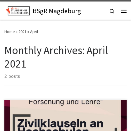
Skip to content
BSgR Magdeburg
Search
Me
Home
»
2021
»
April
Monthly Archives:
April
2021
2 posts
Wir starten mit einem spannenden ersten Vortrag über
Zivilklauseln an Hochschulen. In dem Vortrag wird die Frage der