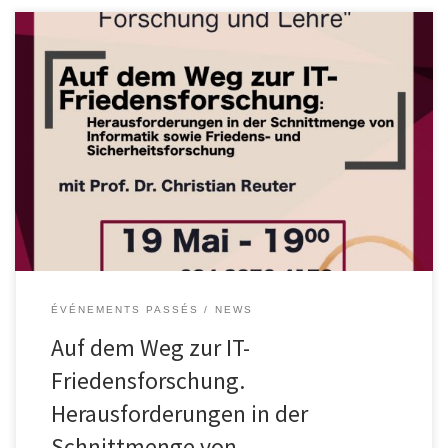
Der nächste Vortrag der Veranstaltungsreihe “Verantwortung in
Forschung und Lehre” widmet sich dem spannenden
Themenbereich von Friedensforschung in der IT und den
Naturwissenschaften. Prof. Dr. Christian Reuter ist Lehrstuhlinhaber
für Wissenschaft und Technik für Frieden und Sicherheit (PEASEC)
im Fachbereich Informatik and der TU Darmstadt und verbindet
somit in seiner […]
ÉVÉNEMENTS PASSÉS
NEWS
Auf dem Weg zur IT-
Friedensforschung.
Herausforderungen in der
Schnittmenge von …