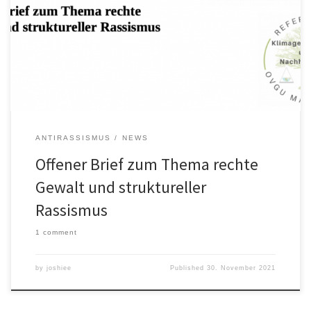
Gewalttaten und Diskriminierungen, auch gegenüber
Studierenden der OVGU. So auch wieder geschehen zu Beginn
dieses Semesters: Ein Studierender im 1.Semester, der sich im
Referat für Klimagerechtigkeit engagieren wollte, wurde auf dem
Nachhauseweg von einer Veranstaltung des Referats […]
ANTIRASSISMUS
NEWS
Offener Brief zum Thema rechte
Gewalt und struktureller
Rassismus
1 comment
by
joshiee
Published
30. November 2021