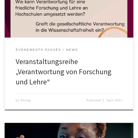
Verantwortlichkeit in der Forschung gestärkt werden kann. Die
Förderung von Frieden und einer nachhaltigen lebenswerten
Zukunft stehen dabei im Mittelpunkt […]
ÉVÉNEMENTS PASSÉS
NEWS
Veranstaltungsreihe
„Verantwortung von Forschung
und Lehre“
by
Philipp
Published
1. April 2021