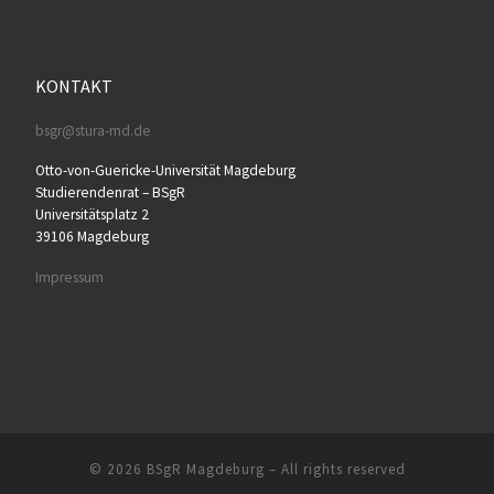
KONTAKT
bsgr@stura-md.de
Otto-von-Guericke-Universität Magdeburg
Studierendenrat – BSgR
Universitätsplatz 2
39106 Magdeburg
Impressum
© 2026
BSgR Magdeburg
– All rights reserved