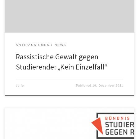
Studenten der OVGU namens Monir. In seiner ersten Woche in
Magdeburg […]
ANTIRASSISMUS
NEWS
Rassistische Gewalt gegen
Studierende: „Kein Einzelfall“
by
fe
Published
19. December 2021
Sehr geehrtes Rektorat der Otto-von-Guericke-Universität
Magdeburg, wiederholt kommt es in Magdeburg zu rassistischen