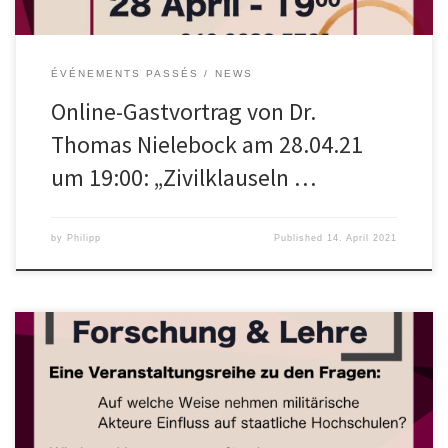
ÉVÉNEMENTS PASSÉS
NEWS
Online-Gastvortrag von Dr.
Thomas Nielebock am 28.04.21
um 19:00: „Zivilklauseln …
by
Philipp
Published
14. April 2021
Wissenschaftliche Forschung und politisch/ militärische Praxis
stehen in einem gesellschaftlichen Zusammenhang und bedürfen
deshalb einer ethischen Rechtfertigung. Gerade heute, in einer
beschleunigten und globalisierten Welt, stellt sich die Frage, wie