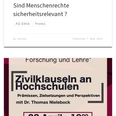
Sind Menschenrechte
sicherheitsrelevant ?
AG Ethik
Frotex
by
joshiee
Published
7. May 2021
Wir starten mit einem spannenden ersten Vortrag über
Zivilklauseln an Hochschulen. In dem Vortrag wird die Frage der
internen und externen Verantwortung von Wissenschaft diskutiert.
Neben der Verantwortungsfähigkeit von Hochschulen wird auch
auf das Konzept von Zivilklauseln, ihre Prämissen, Reichweite und
mögliche Konfliktpunkte eingegangen. Im Anschluss an den Vortrag
wird […]