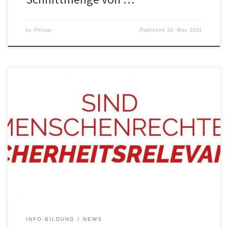
by
Philipp
Published
10. May 2021
Knapp drei Monate nach der Veröffentlichung der FRONTEX FILES
hat sich die öffentliche Empörung über die Teilnahme von OVGU-
Mitarbeiter:innen an einer Konferenz der europäischen
Grenzschutzagentur Frontex wieder weitestgehend gelichtet. Die
OVGU hat diesbezüglich eine Pressemitteilung zu „Ethik in
Sicherheitsrelevanter Forschung“ veröffentlicht. Außerdem wurde
von den Studierenden der OVGU eine „AG-Ethik“ […]
INFO-BILDUNG
NEWS