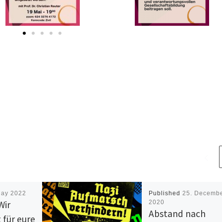
May 2022
Published
25. Decemb
Wir
2020
Abstand nach
 für eure