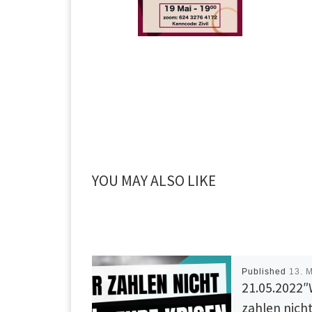
YOU MAY ALSO LIKE
Published
13. 
21.05.2022″
zahlen nicht