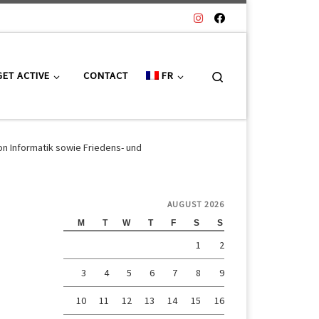
Search
GET ACTIVE
CONTACT
FR
n Informatik sowie Friedens- und
AUGUST 2026
M
T
W
T
F
S
S
1
2
3
4
5
6
7
8
9
10
11
12
13
14
15
16