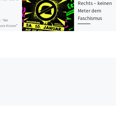
Rechts – keinen
Meter dem
Faschismus
: “Wir
eure Krisen”
bündnis
Unter diesem Motto ruf
as
wir euch, gemeinsam mi
21.05.2022
dem Bündnis “Solidarisc
art […]
Magdeburg” auf, euch a
16. Januar 2021 dem ps
Gedenkmarsch der […]