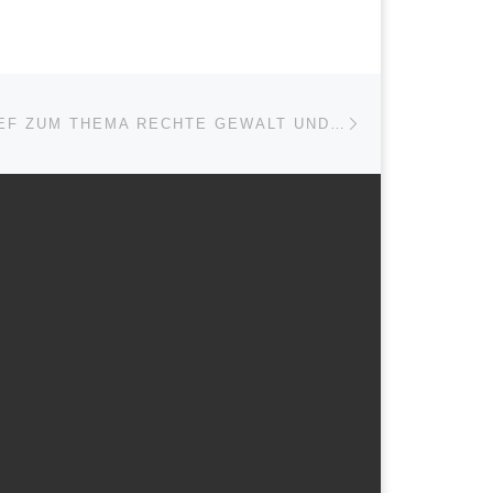
Next post
OFFENER BRIEF ZUM THEMA RECHTE GEWALT UND STRUKTURELLER RASSISMUS