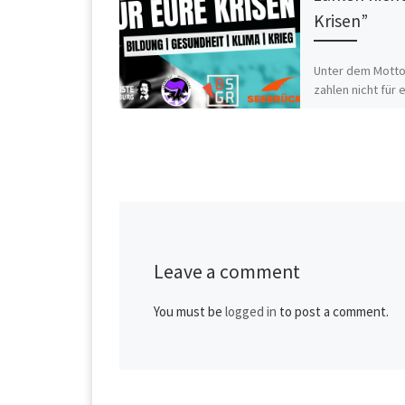
Krisen”
Unter dem Motto
zahlen nicht für 
ruft das Aktions
Relevanter als d
System, für den 
zur Demo auf. St
Leave a comment
You must be
logged in
to post a comment.