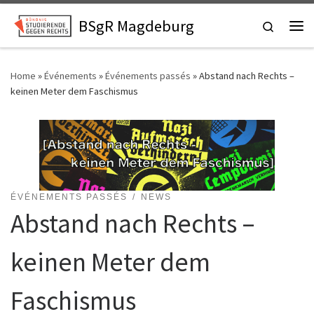
Skip to content
BSgR Magdeburg
Search
Me
Home
»
Événements
»
Événements passés
»
Abstand nach Rechts –
keinen Meter dem Faschismus
ÉVÉNEMENTS PASSÉS
NEWS
Abstand nach Rechts –
keinen Meter dem
Faschismus