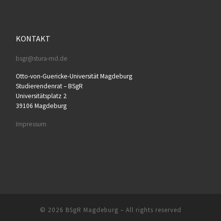
KONTAKT
bsgr@stura-md.de
Otto-von-Guericke-Universität Magdeburg
Studierendenrat – BSgR
Universitätsplatz 2
39106 Magdeburg
Impressum
© 2026
BSgR Magdeburg
– All rights reserved