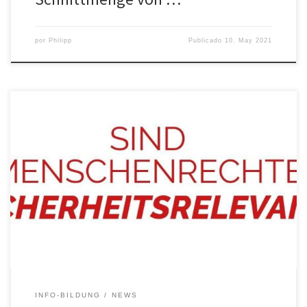
por
Philipp
Publicado
10. May 2021
Knapp drei Monate nach der Veröffentlichung der FRONTEX FILES
hat sich die öffentliche Empörung über die Teilnahme von OVGU-
Mitarbeiter:innen an einer Konferenz der europäischen
Grenzschutzagentur Frontex wieder weitestgehend gelichtet. Die
OVGU hat diesbezüglich eine Pressemitteilung zu „Ethik in
Sicherheitsrelevanter Forschung“ veröffentlicht. Außerdem wurde
von den Studierenden der OVGU eine „AG-Ethik“ […]
INFO-BILDUNG
NEWS