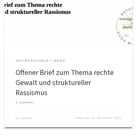
Gewalttaten und Diskriminierungen, auch gegenüber
Studierenden der OVGU. So auch wieder geschehen zu Beginn
dieses Semesters: Ein Studierender im 1.Semester, der sich im
Referat für Klimagerechtigkeit engagieren wollte, wurde auf dem
Nachhauseweg von einer Veranstaltung des Referats […]
ANTIRASSISMUS
NEWS
Offener Brief zum Thema rechte
Gewalt und struktureller
Rassismus
1 comment
por
joshiee
Publicado
30. November 2021