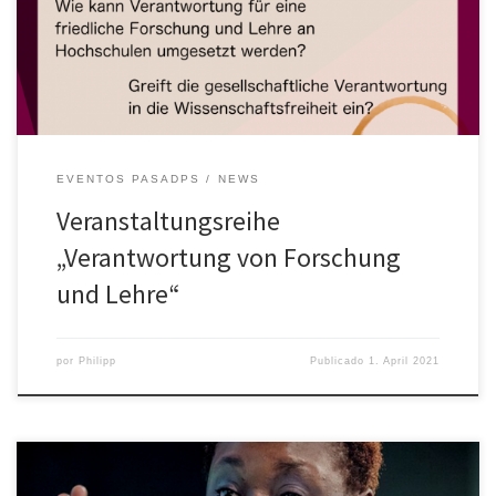
Verantwortlichkeit in der Forschung gestärkt werden kann. Die
Förderung von Frieden und einer nachhaltigen lebenswerten
Zukunft stehen dabei im Mittelpunkt […]
EVENTOS PASADPS
NEWS
Veranstaltungsreihe
„Verantwortung von Forschung
und Lehre“
por
Philipp
Publicado
1. April 2021