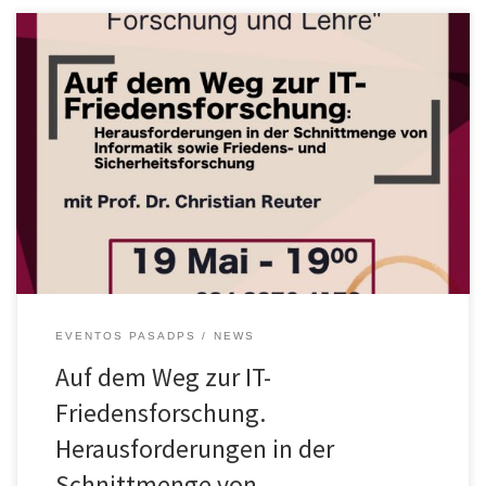
Der nächste Vortrag der Veranstaltungsreihe “Verantwortung in
Forschung und Lehre” widmet sich dem spannenden
Themenbereich von Friedensforschung in der IT und den
Naturwissenschaften. Prof. Dr. Christian Reuter ist Lehrstuhlinhaber
für Wissenschaft und Technik für Frieden und Sicherheit (PEASEC)
im Fachbereich Informatik and der TU Darmstadt und verbindet
somit in seiner […]
EVENTOS PASADPS
NEWS
Auf dem Weg zur IT-
Friedensforschung.
Herausforderungen in der
Schnittmenge von …