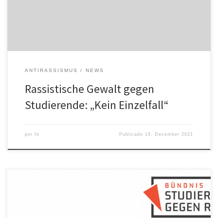
Studenten der OVGU namens Monir. In seiner ersten Woche in
Magdeburg […]
ANTIRASSISMUS
NEWS
Rassistische Gewalt gegen
Studierende: „Kein Einzelfall“
por
fe
Publicado
19. December 2021
Sehr geehrtes Rektorat der Otto-von-Guericke-Universität
Magdeburg, wiederholt kommt es in Magdeburg zu rassistischen