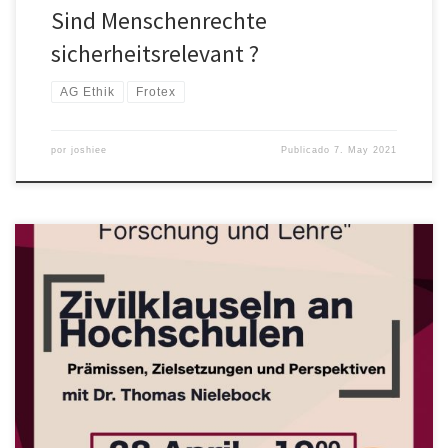
Sind Menschenrechte
sicherheitsrelevant ?
AG Ethik
Frotex
por
joshiee
Publicado
7. May 2021
Wir starten mit einem spannenden ersten Vortrag über
Zivilklauseln an Hochschulen. In dem Vortrag wird die Frage der
internen und externen Verantwortung von Wissenschaft diskutiert.
Neben der Verantwortungsfähigkeit von Hochschulen wird auch
auf das Konzept von Zivilklauseln, ihre Prämissen, Reichweite und
mögliche Konfliktpunkte eingegangen. Im Anschluss an den Vortrag
wird […]