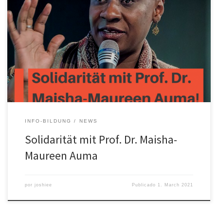
Maureen-Maisha Auma ist Professorin für Kindheit und Differenz
(Diversity Studies) an der Hochschule Magdeburg-Stendal und
gegenwärtig Gastprofessorin an der Humboldt Universität zu
Berlin. Professorin Auma kritisierte in einem Interview mit dem
Tagesspiegel den strukturellen Rassismus und Sexismus an
deutschen Universitäten. Daraufhin wurde sie nach einem
diesbezüglichen Social Media-Post der AfD-Landtagsfraktion […]
INFO-BILDUNG
NEWS
Solidarität mit Prof. Dr. Maisha-
Maureen Auma
por
joshiee
Publicado
1. March 2021