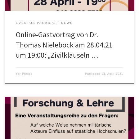
EVENTOS PASADPS
NEWS
Online-Gastvortrag von Dr.
Thomas Nielebock am 28.04.21
um 19:00: „Zivilklauseln …
por
Philipp
Publicado
14. April 2021
Wissenschaftliche Forschung und politisch/ militärische Praxis
stehen in einem gesellschaftlichen Zusammenhang und bedürfen
deshalb einer ethischen Rechtfertigung. Gerade heute, in einer
beschleunigten und globalisierten Welt, stellt sich die Frage, wie