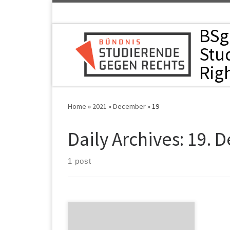
Skip to content
BSgR
Stu
Rig
Home
»
2021
»
December
»
19
Daily Archives:
19. 
1 post
Am 30.11 hat das Bündnis
Studierende gegen Rechts