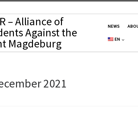
 – Alliance of
NEWS
ABO
dents Against the
EN
ht Magdeburg
December 2021